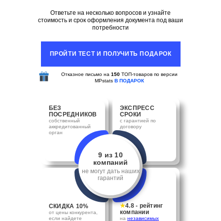
Ответьте на несколько вопросов и узнайте
стоимость и срок оформления документа под ваши
потребности
ПРОЙТИ ТЕСТ И ПОЛУЧИТЬ ПОДАРОК
Отказное письмо на
150
ТОП-товаров по версии
MPstats
В ПОДАРОК
БЕЗ
ЭКСПРЕСС
ПОСРЕДНИКОВ
СРОКИ
собственный
с гарантией по
аккредитованный
договору
орган
9 из 10
компаний
не могут дать наших
гарантий
★
4.8 - рейтинг
СКИДКА 10%
компании
от цены конкурента,
если найдете
на
независимых