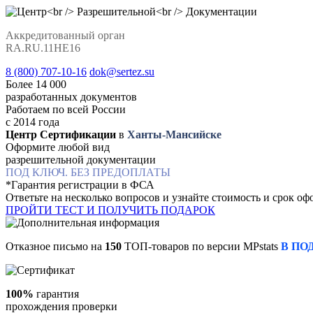
Аккредитованный орган
RA.RU.11НЕ16
8 (800) 707-10-16
dok@sertez.su
Более 14 000
разработанных документов
Работаем по всей Роcсии
с 2014 года
Центр Сертификации
в
Ханты-Мансийске
Оформите любой вид
разрешительной документации
ПОД КЛЮЧ. БЕЗ ПРЕДОПЛАТЫ
*Гарантия регистрации в ФСА
Ответьте на несколько вопросов и узнайте стоимость и срок о
ПРОЙТИ ТЕСТ И ПОЛУЧИТЬ ПОДАРОК
Отказное письмо на
150
ТОП-товаров по версии MPstats
В ПО
100%
гарантия
прохождения проверки