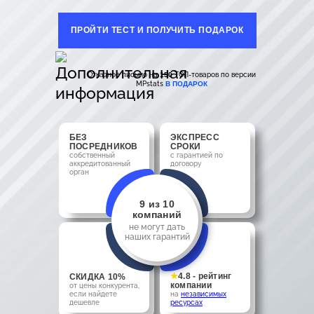
ПРОЙТИ ТЕСТ И ПОЛУЧИТЬ ПОДАРОК
Отказное письмо на
150
ТОП-товаров по версии
MPstats
В ПОДАРОК
БЕЗ
ЭКСПРЕСС
ПОСРЕДНИКОВ
СРОКИ
собственный
с гарантией по
аккредитованный
договору
орган
9 из 10
компаний
не могут дать
наших гарантий
★
4.8 - рейтинг
СКИДКА 10%
компании
от цены конкурента,
если найдете
на
независимых
дешевле
ресурсах