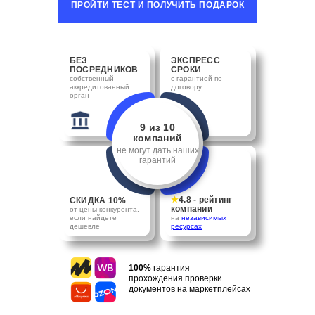
ПРОЙТИ ТЕСТ И ПОЛУЧИТЬ ПОДАРОК
БЕЗ
ЭКСПРЕСС
ПОСРЕДНИКОВ
СРОКИ
собственный
с гарантией по
аккредитованный
договору
орган
9 из 10
компаний
не могут дать наших
гарантий
★
4.8 - рейтинг
СКИДКА 10%
компании
от цены конкурента,
если найдете
на
независимых
дешевле
ресурсах
100%
гарантия
прохождения проверки
документов на маркетплейсах