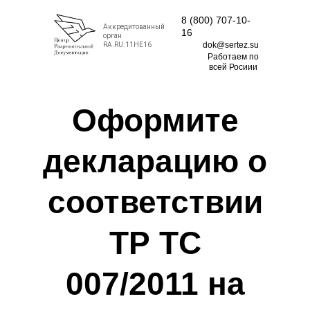
8 (800) 707-10-
Аккредитованный
16
орган
dok@sertez.su
RA.RU.11НЕ16
Работаем по
всей Росиии
Оформите
декларацию о
соответствии
ТР ТС
007/2011 на