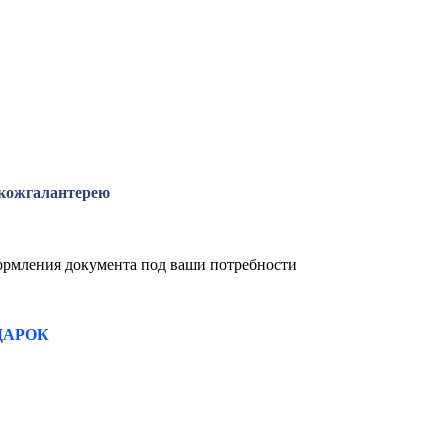
 кожгалантерею
формления документа под ваши потребности
ДАРОК