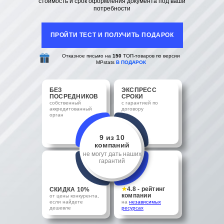
стоимость и срок оформления документа под ваши
потребности
ПРОЙТИ ТЕСТ И ПОЛУЧИТЬ ПОДАРОК
Отказное письмо на
150
ТОП-товаров по версии
MPstats
В ПОДАРОК
БЕЗ
ЭКСПРЕСС
ПОСРЕДНИКОВ
СРОКИ
собственный
с гарантией по
аккредитованный
договору
орган
9 из 10
компаний
не могут дать наших
гарантий
★
4.8 - рейтинг
СКИДКА 10%
компании
от цены конкурента,
если найдете
на
независимых
дешевле
ресурсах