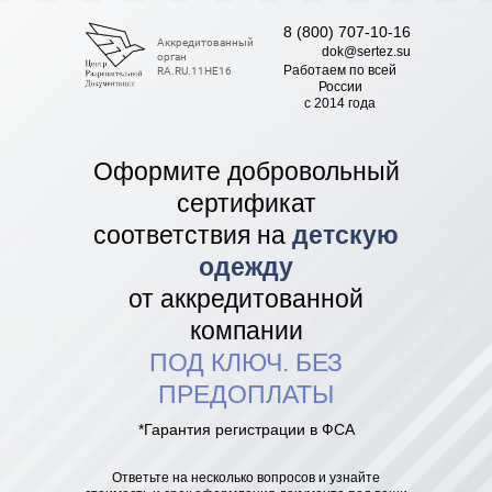
8 (800) 707-10-16
Аккредитованный
dok@sertez.su
орган
Работаем по всей
RA.RU.11НЕ16
Роcсии
с 2014 года
Оформите добровольный
сертификат
соответствия на
детскую
одежду
от аккредитованной
компании
ПОД КЛЮЧ. БЕЗ
ПРЕДОПЛАТЫ
*Гарантия регистрации в ФСА
Ответьте на несколько вопросов и узнайте