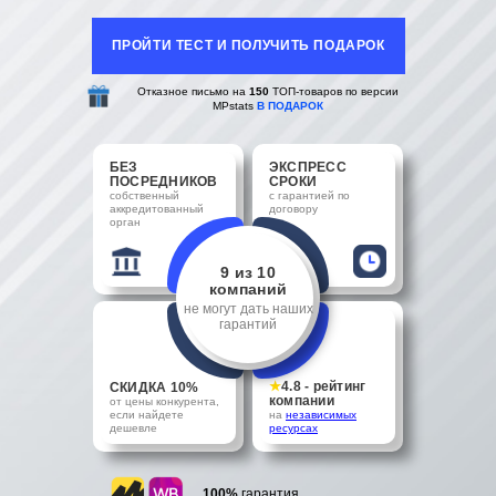
ПРОЙТИ ТЕСТ И ПОЛУЧИТЬ ПОДАРОК
Отказное письмо на
150
ТОП-товаров по версии
MPstats
В ПОДАРОК
БЕЗ
ЭКСПРЕСС
ПОСРЕДНИКОВ
СРОКИ
собственный
с гарантией по
аккредитованный
договору
орган
9 из 10
компаний
не могут дать наших
гарантий
★
4.8 - рейтинг
СКИДКА 10%
компании
от цены конкурента,
если найдете
на
независимых
дешевле
ресурсах
100%
гарантия