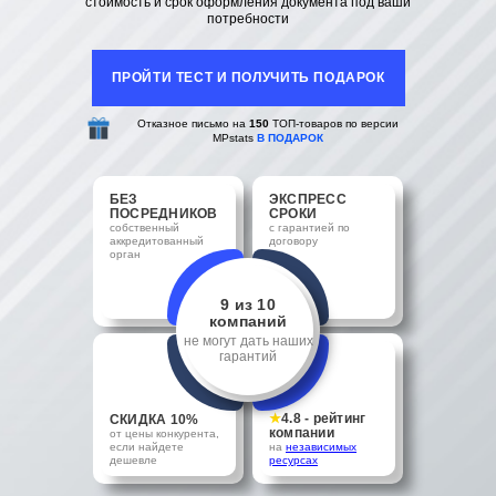
стоимость и срок оформления документа под ваши
потребности
ПРОЙТИ ТЕСТ И ПОЛУЧИТЬ ПОДАРОК
Отказное письмо на
150
ТОП-товаров по версии
MPstats
В ПОДАРОК
БЕЗ
ЭКСПРЕСС
ПОСРЕДНИКОВ
СРОКИ
собственный
с гарантией по
аккредитованный
договору
орган
9 из 10
компаний
не могут дать наших
гарантий
★
4.8 - рейтинг
СКИДКА 10%
компании
от цены конкурента,
если найдете
на
независимых
дешевле
ресурсах