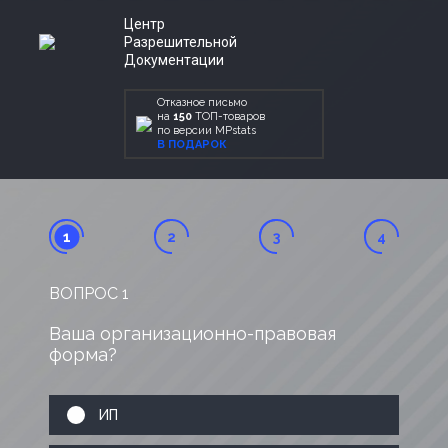
Центр
Разрешительной
Документации
Отказное письмо
на
150
ТОП-товаров
по версии MPstats
В ПОДАРОК
1
2
3
4
ВОПРОС
1
Ваша организационно-правовая
форма?
ИП