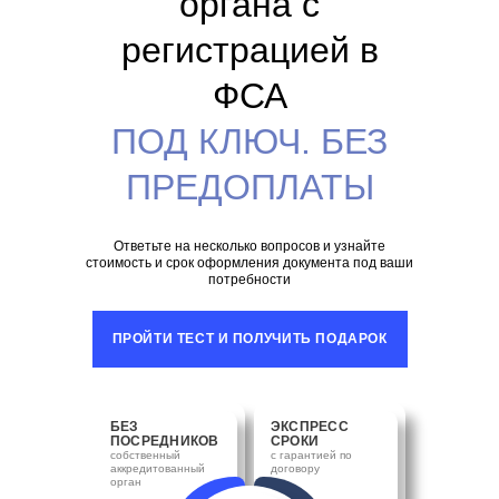
органа с
регистрацией в
ФСА
ПОД КЛЮЧ. БЕЗ
ПРЕДОПЛАТЫ
Ответьте на несколько вопросов и узнайте
стоимость и срок оформления документа под ваши
потребности
ПРОЙТИ ТЕСТ И ПОЛУЧИТЬ ПОДАРОК
БЕЗ
ЭКСПРЕСС
ПОСРЕДНИКОВ
СРОКИ
собственный
с гарантией по
аккредитованный
договору
орган