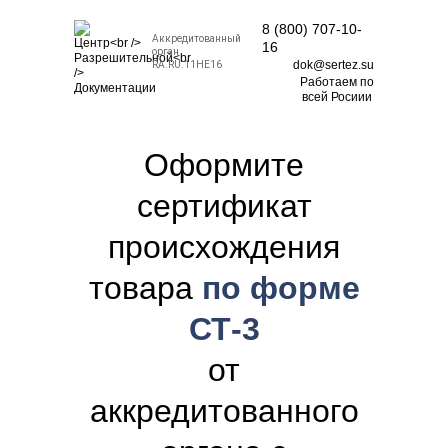
8 (800) 707-10-
Аккредитованный
16
орган
dok@sertez.su
RA.RU.11НЕ16
Работаем по
всей Росиии
Оформите
сертификат
происхождения
товара
по форме
СТ-3
от
аккредитованного