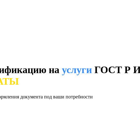
тификацию на
услуги
ГОСТ Р 
АТЫ
формления документа под ваши потребности