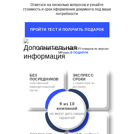
Ответьте на несколько вопросов и узнайте
стоимость и срок оформления документа под ваши
потребности
ПРОЙТИ ТЕСТ И ПОЛУЧИТЬ ПОДАРОК
Отказное письмо на
150
ТОП-товаров по версии
MPstats
В ПОДАРОК
БЕЗ
ЭКСПРЕСС
ПОСРЕДНИКОВ
СРОКИ
собственный
с гарантией по
аккредитованный
договору
орган
9 из 10
компаний
не могут дать наших
гарантий