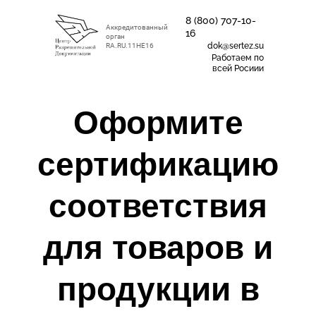
8 (800) 707-10-
Аккредитованный
16
орган
dok@sertez.su
RA.RU.11НЕ16
Работаем по
всей Росиии
Оформите
сертификацию
соответствия
для товаров и
продукции в