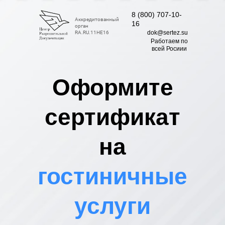
8 (800) 707-10-
Аккредитованный
16
орган
dok@sertez.su
RA.RU.11НЕ16
Работаем по
всей Росиии
Оформите
сертификат
на
гостиничные
услуги