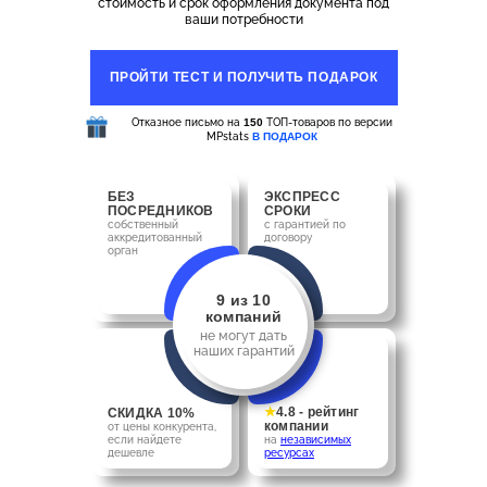
стоимость и срок оформления документа под
ваши потребности
ПРОЙТИ ТЕСТ И ПОЛУЧИТЬ ПОДАРОК
Отказное письмо на
150
ТОП-товаров по версии
MPstats
В ПОДАРОК
БЕЗ
ЭКСПРЕСС
ПОСРЕДНИКОВ
СРОКИ
собственный
с гарантией по
аккредитованный
договору
орган
9 из 10
компаний
не могут дать
наших гарантий
★
4.8 - рейтинг
СКИДКА 10%
компании
от цены конкурента,
если найдете
на
независимых
дешевле
ресурсах