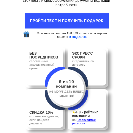
стоимость и срок оформления документа под ваши
потребности
ПРОЙТИ ТЕСТ И ПОЛУЧИТЬ ПОДАРОК
Отказное письмо на
150
ТОП-товаров по версии
MPstats
В ПОДАРОК
БЕЗ
ЭКСПРЕСС
ПОСРЕДНИКОВ
СРОКИ
собственный
с гарантией по
аккредитованный
договору
орган
9 из 10
компаний
не могут дать наших
гарантий
★
4.8 - рейтинг
СКИДКА 10%
компании
от цены конкурента,
если найдете
на
независимых
дешевле
ресурсах