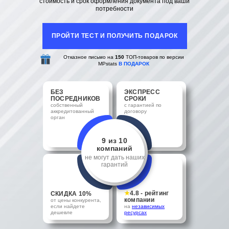
стоимость и срок оформления документа под ваши
потребности
ПРОЙТИ ТЕСТ И ПОЛУЧИТЬ ПОДАРОК
Отказное письмо на
150
ТОП-товаров по версии
MPstats
В ПОДАРОК
БЕЗ
ЭКСПРЕСС
ПОСРЕДНИКОВ
СРОКИ
собственный
с гарантией по
аккредитованный
договору
орган
9 из 10
компаний
не могут дать наших
гарантий
★
4.8 - рейтинг
СКИДКА 10%
компании
от цены конкурента,
если найдете
на
независимых
дешевле
ресурсах