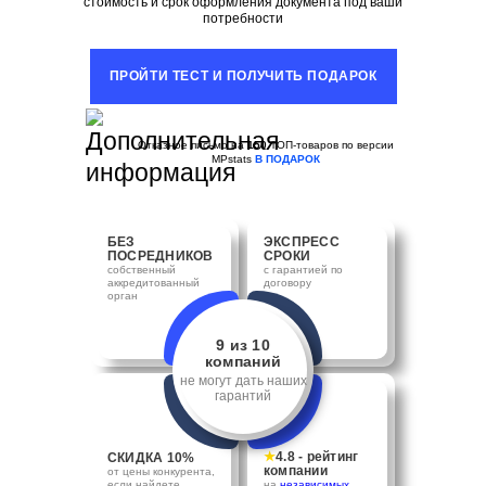
стоимость и срок оформления документа под ваши
потребности
ПРОЙТИ ТЕСТ И ПОЛУЧИТЬ ПОДАРОК
Отказное письмо на
150
ТОП-товаров по версии
MPstats
В ПОДАРОК
БЕЗ
ЭКСПРЕСС
ПОСРЕДНИКОВ
СРОКИ
собственный
с гарантией по
аккредитованный
договору
орган
9 из 10
компаний
не могут дать наших
гарантий
★
4.8 - рейтинг
СКИДКА 10%
компании
от цены конкурента,
если найдете
на
независимых