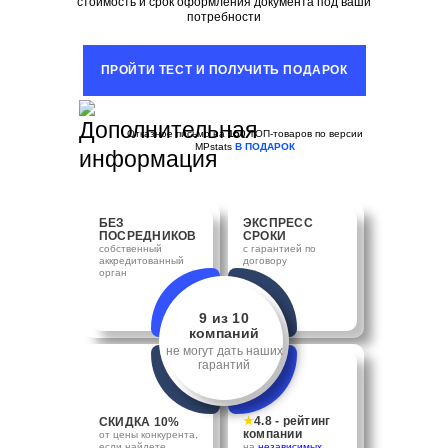
стоимость и срок оформления документа под ваши
потребности
ПРОЙТИ ТЕСТ И ПОЛУЧИТЬ ПОДАРОК
Отказное письмо на
150
ТОП-товаров по версии
MPstats
В ПОДАРОК
БЕЗ
ЭКСПРЕСС
ПОСРЕДНИКОВ
СРОКИ
собственный
с гарантией по
аккредитованный
договору
орган
9 из 10
компаний
не могут дать наших
гарантий
★
4.8 - рейтинг
СКИДКА 10%
компании
от цены конкурента,
если найдете
на
независимых