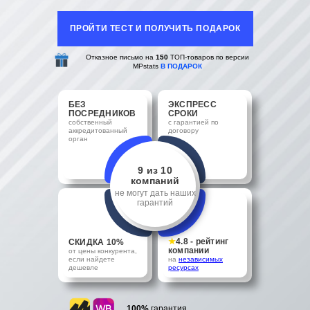
ПРОЙТИ ТЕСТ И ПОЛУЧИТЬ ПОДАРОК
Отказное письмо на
150
ТОП-товаров по версии
MPstats
В ПОДАРОК
БЕЗ
ЭКСПРЕСС
ПОСРЕДНИКОВ
СРОКИ
собственный
с гарантией по
аккредитованный
договору
орган
9 из 10
компаний
не могут дать наших
гарантий
★
4.8 - рейтинг
СКИДКА 10%
компании
от цены конкурента,
если найдете
на
независимых
дешевле
ресурсах
100%
гарантия