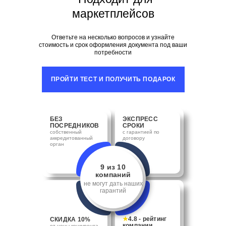
маркетплейсов
Ответьте на несколько вопросов и узнайте
стоимость и срок оформления документа под ваши
потребности
ПРОЙТИ ТЕСТ И ПОЛУЧИТЬ ПОДАРОК
БЕЗ
ЭКСПРЕСС
ПОСРЕДНИКОВ
СРОКИ
собственный
с гарантией по
аккредитованный
договору
орган
9 из 10
компаний
не могут дать наших
гарантий
★
4.8 - рейтинг
СКИДКА 10%
компании
от цены конкурента,