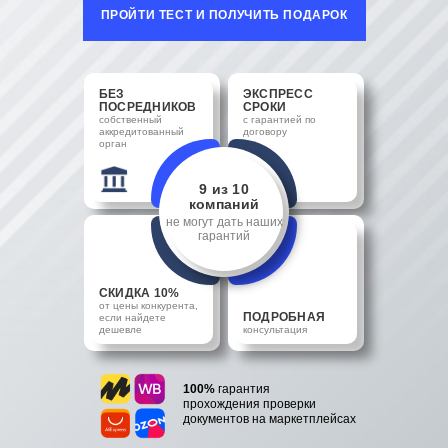
ПРОЙТИ ТЕСТ И ПОЛУЧИТЬ ПОДАРОК
БЕЗ
ЭКСПРЕСС
ПОСРЕДНИКОВ
СРОКИ
собственный
с гарантией по
аккредитованный
договору
орган
9 из 10
компаний
не могут дать наших
гарантий
СКИДКА 10%
от цены конкурента,
ПОДРОБНАЯ
если найдете
дешевле
консультация
100%
гарантия
прохождения проверки
документов на маркетплейсах