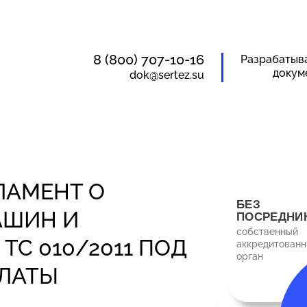
8 (800) 707-10-16
Разрабатыв
докум
dok@sertez.su
ЛАМЕНТ О
БЕЗ
АШИН И
ПОСРЕДНИ
собственный
ТС 010/2011
ПОД
аккредитован
орган
ПЛАТЫ