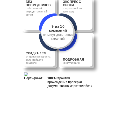
БЕЗ
ЭКСПРЕСС
ПОСРЕДНИКОВ
СРОКИ
собственный
с гарантией по
аккредитованный
договору
орган
9 из 10
компаний
не могут дать наших
гарантий
СКИДКА 10%
от цены конкурента,
ПОДРОБНАЯ
если найдете
дешевле
консультация
100%
гарантия
прохождения проверки
документов на маркетплейсах