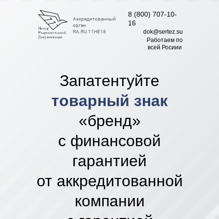
8 (800) 707-10-
Аккредитованный
16
орган
dok@sertez.su
RA.RU.11НЕ16
Работаем по
всей Росиии
Запатентуйте
товарный знак
«бренд»
с финансовой
гарантией
от аккредитованной
компании