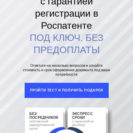
с гарантией
регистрации в
Роспатенте
ПОД КЛЮЧ. БЕЗ
ПРЕДОПЛАТЫ
Ответьте на несколько вопросов и узнайте
стоимость и срок оформления документа под ваши
потребности
ПРОЙТИ ТЕСТ И ПОЛУЧИТЬ ПОДАРОК
БЕЗ
ЭКСПРЕСС
ПОСРЕДНИКОВ
СРОКИ
собственный
с гарантией по
аккредитованный
договору
орган